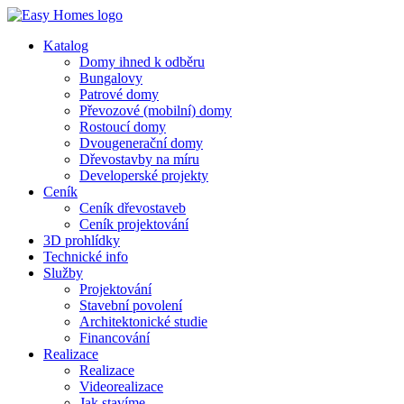
Katalog
Domy ihned k odběru
Bungalovy
Patrové domy
Převozové (mobilní) domy
Rostoucí domy
Dvougenerační domy
Dřevostavby na míru
Developerské projekty
Ceník
Ceník dřevostaveb
Ceník projektování
3D prohlídky
Technické info
Služby
Projektování
Stavební povolení
Architektonické studie
Financování
Realizace
Realizace
Videorealizace
Jak stavíme