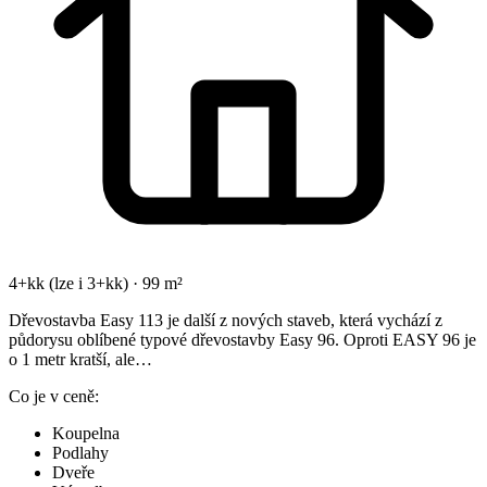
4+kk (lze i 3+kk) · 99 m²
Dřevostavba Easy 113 je další z nových staveb, která vychází z
půdorysu oblíbené typové dřevostavby Easy 96. Oproti EASY 96 je
o 1 metr kratší, ale…
Co je v ceně:
Koupelna
Podlahy
Dveře