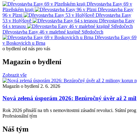
Dřevostavba Easy 69 v
Plzeňském kraji
Dřevostavba Easy
96 v Plzni
Dřevostavba Easy
53 v Holýšově
Dřevostavba Easy
64 s terasou
Dřevostavba Easy 46 v malebné krajině Středočech
Dřevostavba Easy 69
v Boskovicích u Brna
o bydlení od nás pro vás
Magazín o bydlení
Zobrazit vše
Magazín o bydlení
11. 5. 2026
Blower door test dřevostavby: proč rozhoduj
Co je blower door test a proč je zásadní pro kvalitní dřevo
u podobu a…
Profesionální tým
Náš tým