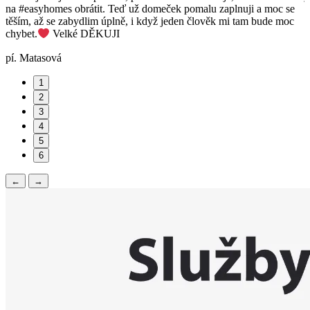
na #easyhomes obrátit. Teď už domeček pomalu zaplnuji a moc se
p
těším, až se zabydlim úplně, i když jeden člověk mi tam bude moc
p
chybet.
Velké DĚKUJI
p
pí. Matasová
1
2
3
4
5
6
←
→