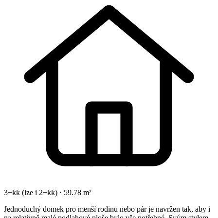
3+kk (lze i 2+kk) · 59.78 m²
Jednoduchý domek pro menší rodinu nebo pár je navržen tak, aby i
na relativně malé podlahové ploše bylo vše potřebné. Svým stylem