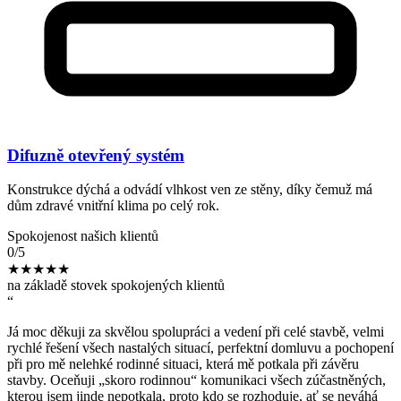
Difuzně otevřený systém
Konstrukce dýchá a odvádí vlhkost ven ze stěny, díky čemuž má
dům zdravé vnitřní klima po celý rok.
Spokojenost našich klientů
0
/5
★★★★★
na základě stovek spokojených klientů
“
Já moc děkuji za skvělou spolupráci a vedení při celé stavbě, velmi
F
rychlé řešení všech nastalých situací, perfektní domluvu a pochopení
v
ky
při pro mě nelehké rodinné situaci, která mě potkala při závěru
(
stavby. Oceňuji „skoro rodinnou“ komunikaci všech zúčastněných,
n
kterou jsem jinde nepotkala, proto kdo se rozhoduje, ať se neváhá
j