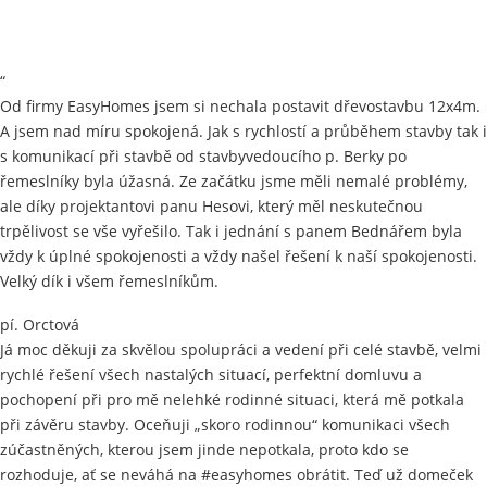
“
Od firmy EasyHomes jsem si nechala postavit dřevostavbu 12x4m.
A jsem nad míru spokojená. Jak s rychlostí a průběhem stavby tak i
s komunikací při stavbě od stavbyvedoucího p. Berky po
řemeslníky byla úžasná. Ze začátku jsme měli nemalé problémy,
ale díky projektantovi panu Hesovi, který měl neskutečnou
trpělivost se vše vyřešilo. Tak i jednání s panem Bednářem byla
vždy k úplné spokojenosti a vždy našel řešení k naší spokojenosti.
Velký dík i všem řemeslníkům.
pí. Orctová
Já moc děkuji za skvělou spolupráci a vedení při celé stavbě, velmi
rychlé řešení všech nastalých situací, perfektní domluvu a
pochopení při pro mě nelehké rodinné situaci, která mě potkala
při závěru stavby. Oceňuji „skoro rodinnou“ komunikaci všech
zúčastněných, kterou jsem jinde nepotkala, proto kdo se
rozhoduje, ať se neváhá na #easyhomes obrátit. Teď už domeček