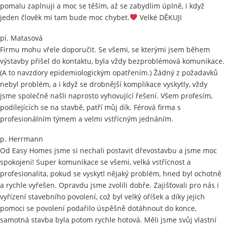
pomalu zaplnuji a moc se těším, až se zabydlim úplně, i když
jeden člověk mi tam bude moc chybet.
Velké DĚKUJI
pí. Matasová
Firmu mohu vřele doporučit. Se všemi, se kterými jsem během
výstavby přišel do kontaktu, byla vždy bezproblémová komunikace.
(A to navzdory epidemiologickým opatřením.) Žádný z požadavků
nebyl problém, a i když se drobnější komplikace vyskytly, vždy
jsme společně našli naprosto vyhovující řešení. Všem profesím,
podílejících se na stavbě, patří můj dík. Férová firma s
profesionálním týmem a velmi vstřícným jednáním.
p. Herrmann
Od Easy Homes jsme si nechali postavit dřevostavbu a jsme moc
spokojeni! Super komunikace se všemi, velká vstřícnost a
profesionalita, pokud se vyskytl nějaký problém, hned byl ochotně
a rychle vyřešen. Opravdu jsme zvolili dobře. Zajišťovali pro nás i
vyřízení stavebního povolení, což byl velký oříšek a díky jejich
pomoci se povolení podařilo úspěšně dotáhnout do konce,
samotná stavba byla potom rychle hotová. Měli jsme svůj vlastní