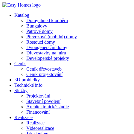
Katalog
Domy ihned k odběru
Bungalovy
Patrové domy
Převozové (mobilní) domy
Rostoucí domy
Dvougenerační domy
Dřevostavby na míru
Developerské projekty
Ceník
Ceník dřevostaveb
Ceník projektování
3D prohlídky
Technické info
Služby
Projektování
Stavební povolení
Architektonické studie
Financování
Realizace
Realizace
Videorealizace
Jak stavíme