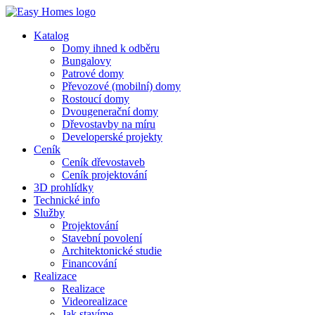
Katalog
Domy ihned k odběru
Bungalovy
Patrové domy
Převozové (mobilní) domy
Rostoucí domy
Dvougenerační domy
Dřevostavby na míru
Developerské projekty
Ceník
Ceník dřevostaveb
Ceník projektování
3D prohlídky
Technické info
Služby
Projektování
Stavební povolení
Architektonické studie
Financování
Realizace
Realizace
Videorealizace
Jak stavíme