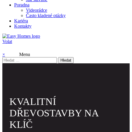
Poradna
Videorádce
Často kladené otázky
Kariéra
Kontakty
Volat
×
Menu
Vyhledávání
KVALITNÍ
DŘEVOSTAVBY NA
KLÍČ