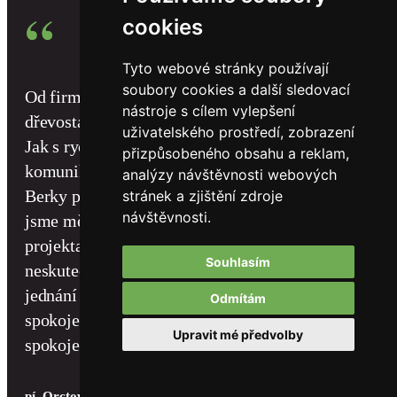
“
cookies
Tyto webové stránky používají
soubory cookies a další sledovací
Od firmy EasyHomes jsem si nechala postavit
nástroje s cílem vylepšení
dřevostavbu 12x4m. A jsem nad míru spokojená.
uživatelského prostředí, zobrazení
Jak s rychlostí a průběhem stavby tak i s
přizpůsobeného obsahu a reklam,
komunikací při stavbě od stavbyvedoucího p.
analýzy návštěvnosti webových
Berky po řemeslníky byla úžasná. Ze začátku
stránek a zjištění zdroje
návštěvnosti.
jsme měli nemalé problémy, ale díky
projektantovi panu Hesovi, který měl
Souhlasím
neskutečnou trpělivost se vše vyřešilo. Tak i
jednání s panem Bednářem byla vždy k úplné
Odmítám
spokojenosti a vždy našel řešení k naší
Upravit mé předvolby
spokojenosti. Velký dík i všem řemeslníkům.
pí. Orctová