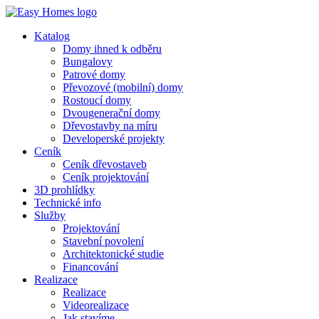
Katalog
Domy ihned k odběru
Bungalovy
Patrové domy
Převozové (mobilní) domy
Rostoucí domy
Dvougenerační domy
Dřevostavby na míru
Developerské projekty
Ceník
Ceník dřevostaveb
Ceník projektování
3D prohlídky
Technické info
Služby
Projektování
Stavební povolení
Architektonické studie
Financování
Realizace
Realizace
Videorealizace
Jak stavíme