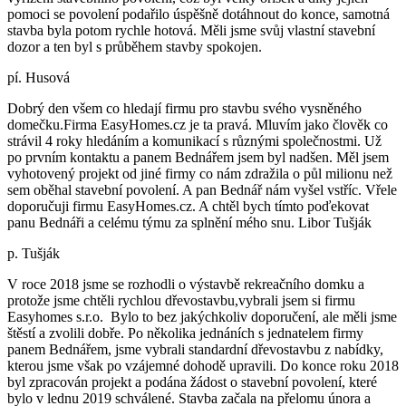
pomoci se povolení podařilo úspěšně dotáhnout do konce, samotná
stavba byla potom rychle hotová. Měli jsme svůj vlastní stavební
dozor a ten byl s průběhem stavby spokojen.
pí. Husová
Dobrý den všem co hledají firmu pro stavbu svého vysněného
domečku.Firma EasyHomes.cz je ta pravá. Mluvím jako člověk co
strávil 4 roky hledáním a komunikací s různými společnostmi. Už
po prvním kontaktu a panem Bednářem jsem byl nadšen. Měl jsem
vyhotovený projekt od jiné firmy co nám zdražila o půl milionu než
sem oběhal stavební povolení. A pan Bednář nám vyšel vstříc. Vřele
doporučuji firmu EasyHomes.cz. A chtěl bych tímto poďekovat
panu Bednáři a celému týmu za splnění mého snu. Libor Tušják
p. Tušják
V roce 2018 jsme se rozhodli o výstavbě rekreačního domku a
protože jsme chtěli rychlou dřevostavbu,vybrali jsem si firmu
Easyhomes s.r.o. Bylo to bez jakýchkoliv doporučení, ale měli jsme
štěstí a zvolili dobře. Po několika jednáních s jednatelem firmy
panem Bednářem, jsme vybrali standardní dřevostavbu z nabídky,
kterou jsme však po vzájemné dohodě upravili. Do konce roku 2018
byl zpracován projekt a podána žádost o stavební povolení, které
bylo v lednu 2019 schválené. Stavba začala na přelomu února a