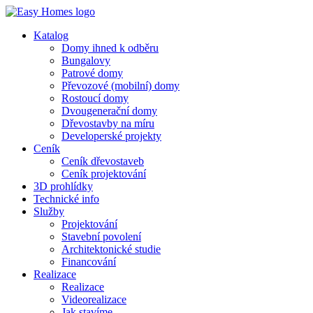
Katalog
Domy ihned k odběru
Bungalovy
Patrové domy
Převozové (mobilní) domy
Rostoucí domy
Dvougenerační domy
Dřevostavby na míru
Developerské projekty
Ceník
Ceník dřevostaveb
Ceník projektování
3D prohlídky
Technické info
Služby
Projektování
Stavební povolení
Architektonické studie
Financování
Realizace
Realizace
Videorealizace
Jak stavíme