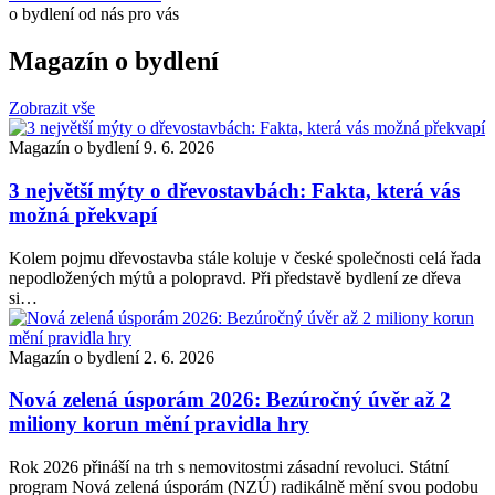
o bydlení od nás pro vás
Magazín o bydlení
Zobrazit vše
Magazín o bydlení
9. 6. 2026
3 největší mýty o dřevostavbách: Fakta, která vás
možná překvapí
Kolem pojmu dřevostavba stále koluje v české společnosti celá řada
nepodložených mýtů a polopravd. Při představě bydlení ze dřeva
si…
Magazín o bydlení
2. 6. 2026
Nová zelená úsporám 2026: Bezúročný úvěr až 2
miliony korun mění pravidla hry
Rok 2026 přináší na trh s nemovitostmi zásadní revoluci. Státní
program Nová zelená úsporám (NZÚ) radikálně mění svou podobu