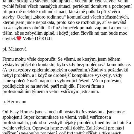
Já moc děkuji za skvělou spolupráci a vedení při celé stavbě, velmi
rychlé řešení všech nastalých situací, perfektní domluvu a pochopení
při pro mě nelehké rodinné situaci, která mě potkala při závěru
stavby. Oceňuji „skoro rodinnou“ komunikaci všech zúčastněných,
kterou jsem jinde nepotkala, proto kdo se rozhoduje, ať se neváhá
na #easyhomes obrátit. Teď už domeček pomalu zaplnuji a moc se
těším, až se zabydlim úplně, i když jeden člověk mi tam bude moc
chybet.
Velké DĚKUJI
pí. Matasová
Firmu mohu vřele doporučit. Se všemi, se kterými jsem během
výstavby přišel do kontaktu, byla vždy bezproblémová komunikace.
(A to navzdory epidemiologickým opatřením.) Žádný z požadavků
nebyl problém, a i když se drobnější komplikace vyskytly, vždy
jsme společně našli naprosto vyhovující řešení. Všem profesím,
podílejících se na stavbě, patří můj dík. Férová firma s
profesionálním týmem a velmi vstřícným jednáním.
p. Herrmann
Od Easy Homes jsme si nechali postavit dřevostavbu a jsme moc
spokojeni! Super komunikace se všemi, velká vstřícnost a
profesionalita, pokud se vyskytl nějaký problém, hned byl ochotně a
rychle vyřešen. Opravdu jsme zvolili dobře. Zajišťovali pro nás i
vyřízení stavebního povolení, což byl velký oříšek a díky jejich