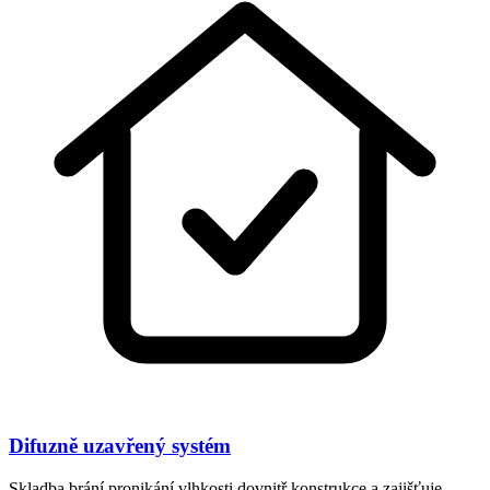
Difuzně uzavřený systém
Skladba brání pronikání vlhkosti dovnitř konstrukce a zajišťuje