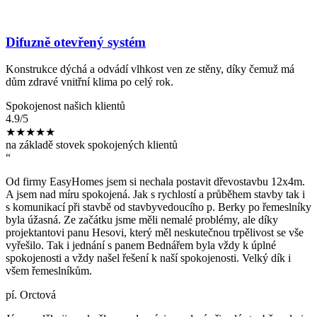
Difuzně otevřený systém
Konstrukce dýchá a odvádí vlhkost ven ze stěny, díky čemuž má
dům zdravé vnitřní klima po celý rok.
Spokojenost našich klientů
4.9
/5
★★★★★
na základě stovek spokojených klientů
“
Od firmy EasyHomes jsem si nechala postavit dřevostavbu 12x4m.
A jsem nad míru spokojená. Jak s rychlostí a průběhem stavby tak i
s komunikací při stavbě od stavbyvedoucího p. Berky po řemeslníky
byla úžasná. Ze začátku jsme měli nemalé problémy, ale díky
projektantovi panu Hesovi, který měl neskutečnou trpělivost se vše
vyřešilo. Tak i jednání s panem Bednářem byla vždy k úplné
spokojenosti a vždy našel řešení k naší spokojenosti. Velký dík i
všem řemeslníkům.
pí. Orctová